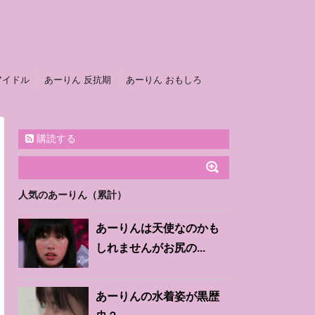
アイドル
あーりん 反抗期
あーりん おもしろ
購読する
人気のあーりん（累計）
あーりんは天使なのかも
しれませんがお尻の...
あーりんの水着姿が黒歴