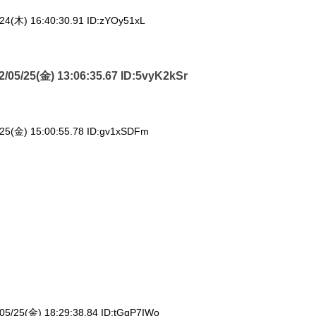
24(木) 16:40:30.91 ID:
zYOy51xL
2/05/25(金) 13:06:35.67 ID:
5vyK2kSr
25(金) 15:00:55.78 ID:
gv1xSDFm
05/25(金) 18:29:38.84 ID:
tGqP7IWo