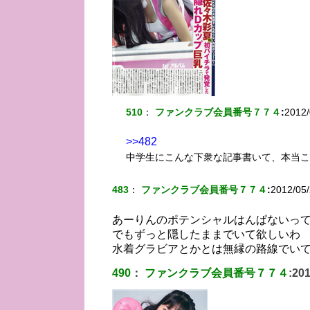
510
：
ファンクラブ会員番号７７４
:
2012/
>>482
中学生にこんな下衆な記事書いて、本当こ
483
：
ファンクラブ会員番号７７４
:
2012/05/
あーりんのポテンシャルはんぱないっ
でもずっと隠したままでいて欲しいわ
水着グラビアとかとは無縁の路線でい
490
：
ファンクラブ会員番号７７４
:
201