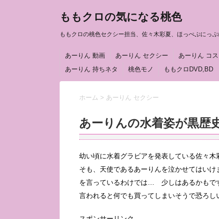
ももクロの気になる桃色
ももクロの桃色セクシー担当、佐々木彩夏、ほっぺぷにっぷ
あーりん 動画
あーりん セクシー
あーりん コ
あーりん 持ちネタ
桃色モノ
ももクロDVD,BD
ホーム
>
あーりん セクシー
あーりんの水着姿が黒歴
幼い頃に水着グラビアを発表している佐々木
そも、天使であるあーりんを泣かせてはいけ
を言っているわけでは… 少しはあるかもで
言われると何でも買ってしまいそうで恐ろし
スポンサーリンク