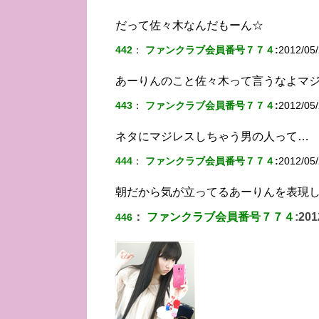
だって佐々木なんだもーん☆
442
：
ファンクラブ会員番号７７４
:
2012/05/
あーりんのこと佐々木って言うなよマ
443
：
ファンクラブ会員番号７７４
:
2012/05/
ネタにマジレスしちゃう男の人って…
444
：
ファンクラブ会員番号７７４
:
2012/05/
朝だから気が立ってるあーりんを表現
：
ファンクラブ会員番号７７４
:
201
446