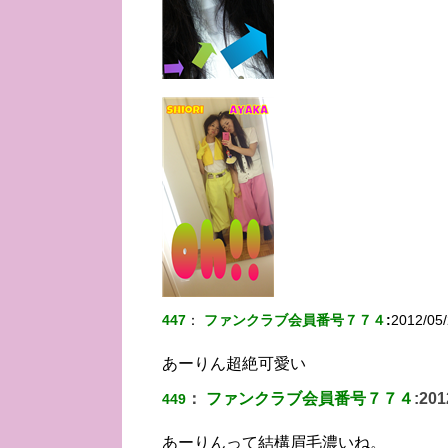
447
：
ファンクラブ会員番号７７４
:
2012/05/
あーりん超絶可愛い
：
ファンクラブ会員番号７７４
:
201
449
あーりんって結構眉毛濃いね。