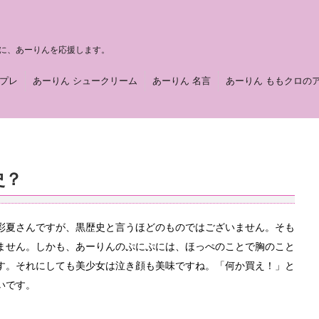
に、あーりんを応援します。
スプレ
あーりん シュークリーム
あーりん 名言
あーりん ももクロの
史？
彩夏さんですが、黒歴史と言うほどのものではございません。そも
ません。しかも、あーりんのぷにぷには、ほっぺのことで胸のこと
す。それにしても美少女は泣き顔も美味ですね。「何か買え！」と
いです。