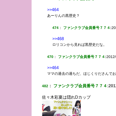
>>464
あーりんの黒歴史？
474
：
ファンクラブ会員番号７７４
:
20
>>468
ロリコンから見れば黒歴史だな。
470
：
ファンクラブ会員番号７７４
:
2012/
>>464
ママの過去の過ちだ、ほじくりださんでお
：
ファンクラブ会員番号７７４
:
201
482
佐々木彩夏は隠れDカップ