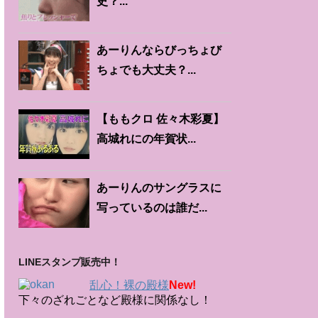
史？...
あーりんならびっちょび
ちょでも大丈夫？...
【ももクロ 佐々木彩夏】
高城れにの年賀状...
あーりんのサングラスに
写っているのは誰だ...
LINEスタンプ販売中！
乱心！裸の殿様
New!
下々のざれごとなど殿様に関係なし！