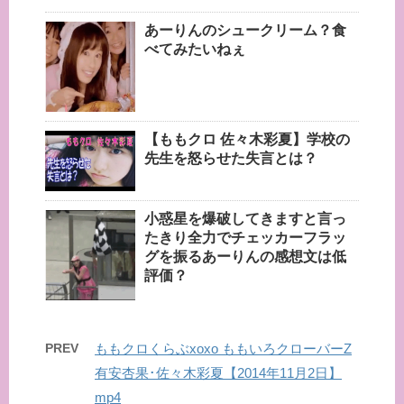
あーりんのシュークリーム？食
べてみたいねぇ
【ももクロ 佐々木彩夏】学校の
先生を怒らせた失言とは？
小惑星を爆破してきますと言っ
たきり全力でチェッカーフラッ
グを振るあーりんの感想文は低
評価？
PREV
ももクロくらぶxoxo ももいろクローバーZ
有安杏果･佐々木彩夏【2014年11月2日】
mp4