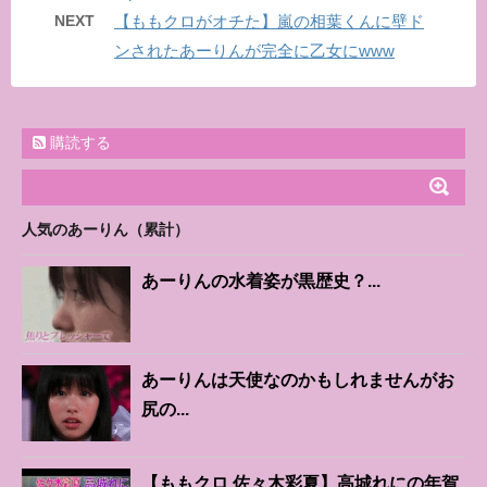
NEXT
【ももクロがオチた】嵐の相葉くんに壁ド
ンされたあーりんが完全に乙女にwww
購読する
人気のあーりん（累計）
あーりんの水着姿が黒歴史？...
あーりんは天使なのかもしれませんがお
尻の...
【ももクロ 佐々木彩夏】高城れにの年賀