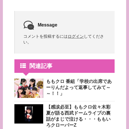
Message
コメントを投稿するには
ログイン
してくださ
い。
関連記事
ももクロ 番組「学校の出席であ
ーりんだよって返事してみて～
～！！」
【感涙必至】ももクロ佐々木彩
夏が語る西武ドームライブの裏
話がまじで泣ける・・・ももい
ろクローバーZ