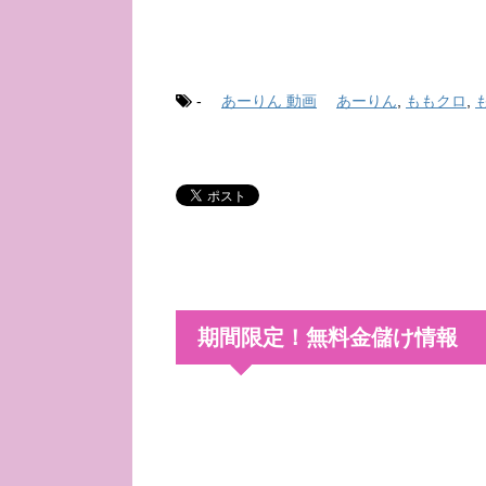
-
あーりん 動画
あーりん
,
ももクロ
,
期間限定！無料金儲け情報