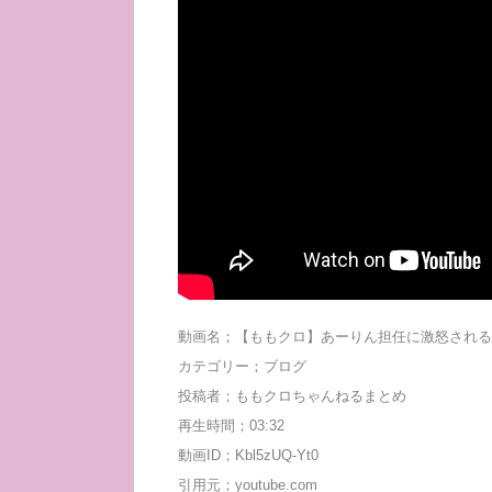
動画名；【ももクロ】あーりん担任に激怒される
カテゴリー；ブログ
投稿者；ももクロちゃんねるまとめ
再生時間；03:32
動画ID；Kbl5zUQ-Yt0
引用元；youtube.com