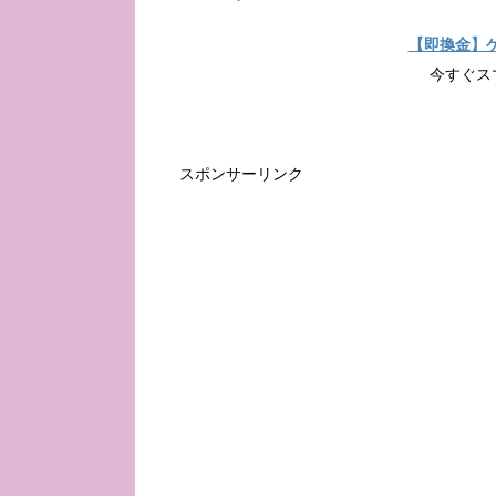
【即換金】
今すぐス
スポンサーリンク