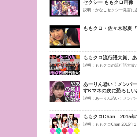
セクシー ももクロ画像
説明；かなこセクシー発言にあ
ももクロ・佐々木彩夏『
ももクロ流行語大賞、あ
説明；ももクロの流行語大賞
あーりん恐い！メンバー
すKマネの次に恐ろしい
説明；あーりん恐い！メンバ
ももクロChan 2015年
説明；ももクロChan 2015年1月