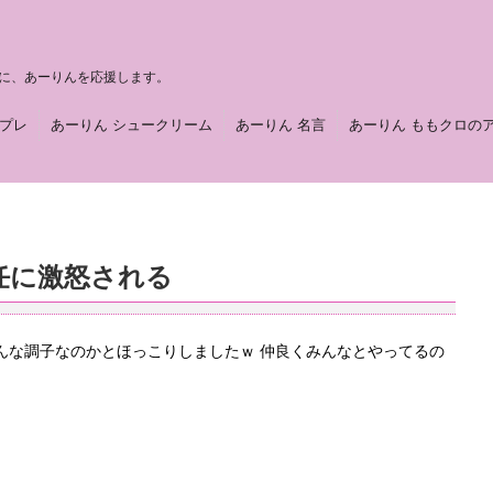
に、あーりんを応援します。
スプレ
あーりん シュークリーム
あーりん 名言
あーりん ももクロの
任に激怒される
んな調子なのかとほっこりしましたｗ 仲良くみんなとやってるの