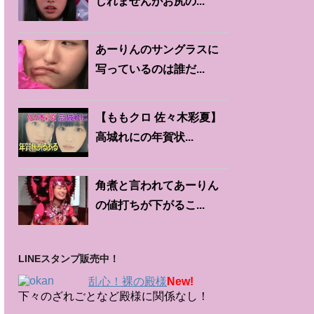
しれませんがお尻の...
あーりんのサングラスに
写っているのは誰だ...
【ももクロ 佐々木彩夏】
高城れにの年賀状...
角煮と言われてあーりん
の値打ちが下がるこ...
LINEスタンプ販売中！
乱心！裸の殿様
New!
下々のざれごとなど殿様に関係なし！