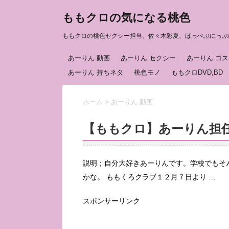
ももクロの気になる桃色
ももクロの桃色セクシー担当、佐々木彩夏、ほっぺぷにっぷ
あーりん 動画
あーりん セクシー
あーりん コ
あーりん 持ちネタ
桃色モノ
ももクロDVD,BD
ホーム
>
あーりん 動画
【ももクロ】あーりん担
説明；自分大好きあーりんです。学校でもそ
かな。 ももくろクラブ１２月７日より …
スポンサーリンク