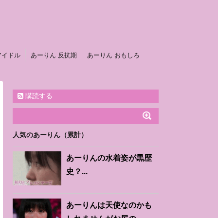
アイドル
あーりん 反抗期
あーりん おもしろ
購読する
人気のあーりん（累計）
あーりんの水着姿が黒歴
史？...
あーりんは天使なのかも