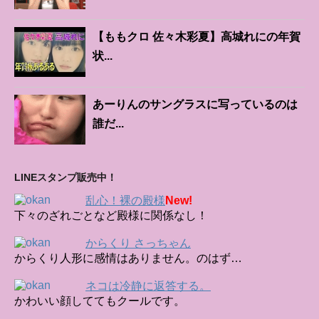
【ももクロ 佐々木彩夏】高城れにの年賀
状...
あーりんのサングラスに写っているのは
誰だ...
LINEスタンプ販売中！
乱心！裸の殿様
New!
下々のざれごとなど殿様に関係なし！
からくり さっちゃん
からくり人形に感情はありません。のはず…
ネコは冷静に返答する。
かわいい顔しててもクールです。