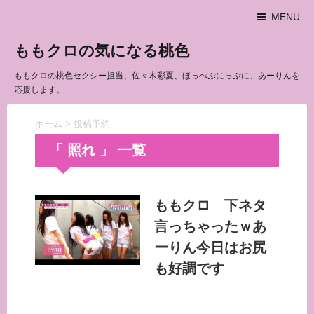
MENU
ももクロの気になる桃色
ももクロの桃色セクシー担当、佐々木彩夏、ほっぺぷにっぷに、あーりんを
応援します。
ホーム
>
投稿予約
「 照れ 」 一覧
ももクロ 下ネタ
言っちゃったｗあ
ーりん今日はお尻
も好調です